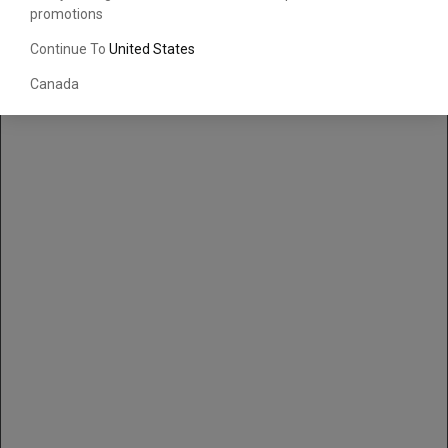
promotions
Continue To
United States
Canada
, , ,
Obtenir une direction
Appelez maintenant
Envoyez un message au concessionnaire