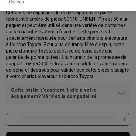
Canada
Cette vis de capuchon de douille approuvée par le
fabricant (numéro de pièce 90110-UN8KN-71) est 50 à un
paquet et peut être utilisé dans une variété de domaines
sur le chariot élévateur à fourche. Cette pièce est
spécialement fabriquée pour certains chariots élévateurs
à fourche Toyota. Pour plus de tranquillité d’esprit, cette
pièce d’origine Toyota est livrée de série avec une
garantie de pointe qui est à la hauteur de la promesse de
support Toyota 360. Entrez votre modèle et votre numéro
de série ci-dessous pour valider que cette pièce s’adapte
à votre chariot élévateur à fourche Toyota.
Cette partie s’adaptera-t-elle à votre
équipement? Vérifiez la compatibilité.