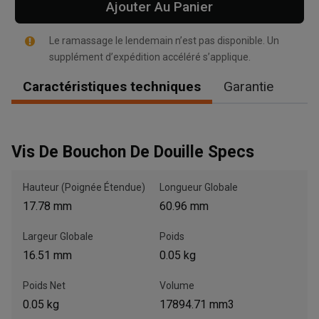
Ajouter Au Panier
Le ramassage le lendemain n’est pas disponible. Un
supplément d’expédition accéléré s’applique.
Caractéristiques techniques
Garantie
, , ,
Obtenir une direction
Vis De Bouchon De Douille Specs
Appelez maintenant
Hauteur (Poignée Étendue)
Longueur Globale
Envoyez un message au concessionnaire
17.78 mm
60.96 mm
Écrivez-nous
Largeur Globale
Poids
16.51 mm
0.05 kg
Veuillez mettre à jour le code postal 'Livrer à' dans le volet de
navigation supérieur pour rechercher un autre concessionnaire.
Poids Net
Volume
0.05 kg
17894.71 mm3