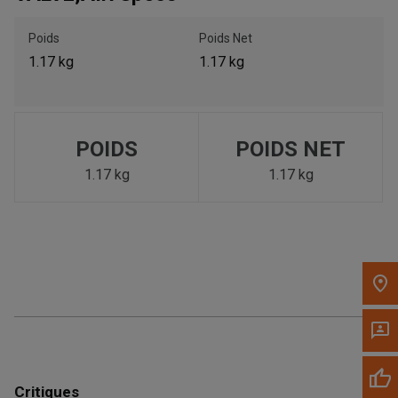
Appelez maintenant
Poids
Poids Net
1.17 kg
1.17 kg
Envoyez un message au concessionnaire
Écrivez-nous
POIDS
POIDS NET
Veuillez mettre à jour le code postal 'Livrer à' dans le volet de
1.17 kg
1.17 kg
navigation supérieur pour rechercher un autre concessionnaire.
Critiques