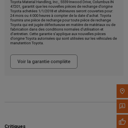
Toyota Material Handling, Inc., 5559 Inwood Drive, Columbus IN
47201, garantit que les nouvelles pièces de rechange d’origine
Appelez maintenant
Toyota achetées 1/1/2018 et ultérieures seront couvertes pour:
24 mois ou 4 000 heures à compter de la date d’achat. Toyota
fournira une pièce de rechange pour toute pièce de rechange
Toyota qui est jugée défectueuse en matière de matériaux ou de
Envoyez un message au concessionnaire
fabrication dans des conditions normales d’utilisation et
Écrivez-nous
d’entretien. Cette garantie s’applique aux nouvelles pièces
d’origine Toyota autorisées qui sont utilisées sur les véhicules de
manutention Toyota.
Veuillez mettre à jour le code postal 'Livrer à' dans le volet de
navigation supérieur pour rechercher un autre concessionnaire.
Voir la garantie complète
Critiques