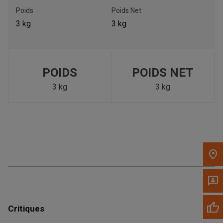
Poids
Poids Net
Appelez maintenant
3 kg
3 kg
Envoyez un message au concessionnaire
Écrivez-nous
POIDS
POIDS NET
3 kg
3 kg
Veuillez mettre à jour le code postal 'Livrer à' dans le volet de
navigation supérieur pour rechercher un autre concessionnaire.
Critiques