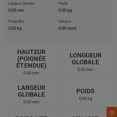
Largeur Globale
Poids
0.00 mm
0.00 kg
, , ,
Obtenir une direction
Poids Net
Volume
0.00 kg
0.00 mm3
Appelez maintenant
Envoyez un message au concessionnaire
HAUTEUR
Écrivez-nous
LONGUEUR
(POIGNÉE
GLOBALE
ÉTENDUE)
0.00 mm
Veuillez mettre à jour le code postal 'Livrer à' dans le volet de
0.00 mm
navigation supérieur pour rechercher un autre concessionnaire.
LARGEUR
POIDS
GLOBALE
0.00 kg
0.00 mm