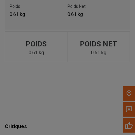
Poids
Poids Net
Appelez maintenant
0.61 kg
0.61 kg
Envoyez un message au concessionnaire
Écrivez-nous
POIDS
POIDS NET
0.61 kg
0.61 kg
Veuillez mettre à jour le code postal 'Livrer à' dans le volet de
navigation supérieur pour rechercher un autre concessionnaire.
Critiques