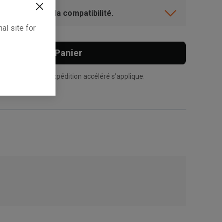
ent? Vérifiez la compatibilité.
al site for
Ajouter Au Panier
n supplément d’expédition accéléré s’applique.
, , ,
Obtenir une direction