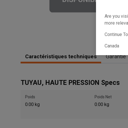
Are you visi
more releva
Continue T
Canada
Caractéristiques techniques
Garantie
TUYAU, HAUTE PRESSION Specs
Poids
Poids Net
0.00 kg
0.00 kg