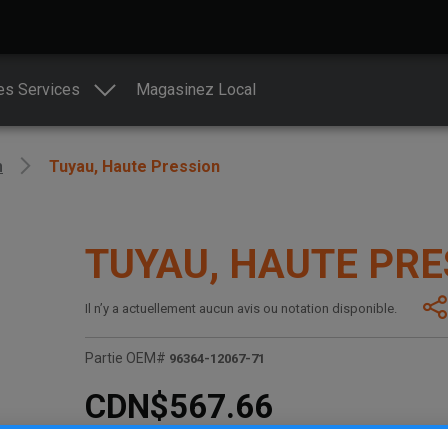
es Services
Magasinez Local
n
Tuyau, Haute Pression
TUYAU, HAUTE PRE
Il n’y a actuellement aucun avis ou notation disponible.
Partie OEM#
96364-12067-71
CDN$567.66