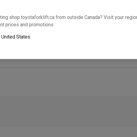
Cette partie s’adaptera-t-elle à votre équipem
ting shop.toyotaforklift.ca from outside Canada? Visit your region
nt prices and promotions
o
United States
Le ramassage le lendemain n’est pas disponible. U