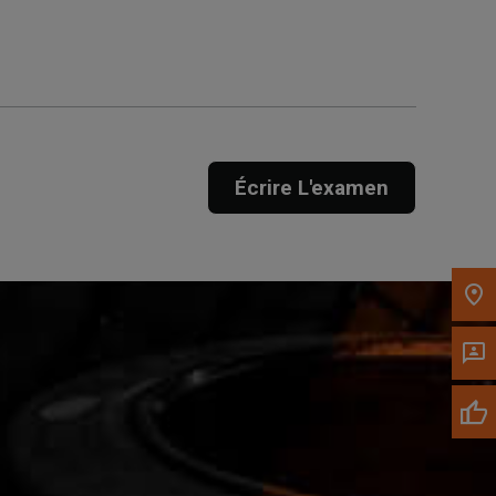
Appelez maintenant
Envoyez un message au
concessionnaire
Écrire L'examen
Écrivez-nous
Veuillez mettre à jour le code postal 'Livrer à'
dans le volet de navigation supérieur pour
rechercher un autre concessionnaire.