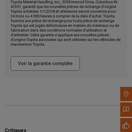
Toyota Material Handling, Inc., 5559 Inwood Drive, Columbus IN
47201, garantit que les nouvelles pièces de rechange d’origine
Appelez maintenant
Toyota achetées 1/1/2018 et ultérieures seront couvertes pour:
24 mois ou 4 000 heures à compter de la date d’achat. Toyota
fournira une pièce de rechange pour toute pièce de rechange
Toyota qui est jugée défectueuse en matière de matériaux ou de
Envoyez un message au concessionnaire
fabrication dans des conditions normales d’utilisation et
Écrivez-nous
d’entretien. Cette garantie s’applique aux nouvelles pièces
d’origine Toyota autorisées qui sont utilisées sur les véhicules de
manutention Toyota.
Veuillez mettre à jour le code postal 'Livrer à' dans le volet de
navigation supérieur pour rechercher un autre concessionnaire.
Voir la garantie complète
Critiques