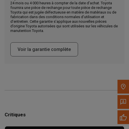
24 mois ou 4 000 heures à compter de la date d’achat. Toyota
Appelez maintenant
fournira une pièce de rechange pour toute pièce de rechange
Toyota qui est jugée défectueuse en matière de matériaux ou de
fabrication dans des conditions normales d’utilisation et
d’entretien. Cette garantie s’applique aux nouvelles pièces
Envoyez un message au concessionnaire
d’origine Toyota autorisées qui sont utilisées sur les véhicules de
Écrivez-nous
manutention Toyota.
Veuillez mettre à jour le code postal 'Livrer à' dans le volet de
Voir la garantie complète
navigation supérieur pour rechercher un autre concessionnaire.
Critiques