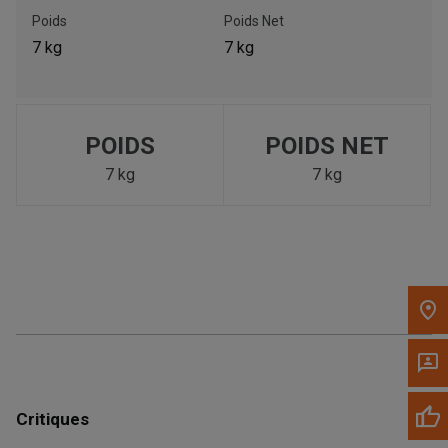
Poids
Poids Net
Appelez maintenant
7 kg
7 kg
Envoyez un message au concessionnaire
Écrivez-nous
POIDS
POIDS NET
7 kg
7 kg
Veuillez mettre à jour le code postal 'Livrer à' dans le volet de
navigation supérieur pour rechercher un autre concessionnaire.
Critiques