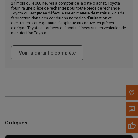
24 mois ou 4 000 heures à compter de la date d’achat. Toyota
Appelez maintenant
fournira une pièce de rechange pour toute pièce de rechange
Toyota qui est jugée défectueuse en matière de matériaux ou de
fabrication dans des conditions normales d’utilisation et
d’entretien. Cette garantie s’applique aux nouvelles pièces
Envoyez un message au concessionnaire
d’origine Toyota autorisées qui sont utilisées sur les véhicules de
Écrivez-nous
manutention Toyota.
Veuillez mettre à jour le code postal 'Livrer à' dans le volet de
Voir la garantie complète
navigation supérieur pour rechercher un autre concessionnaire.
Critiques