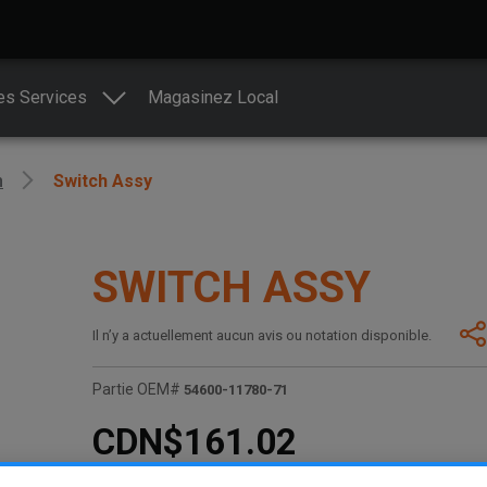
es Services
Magasinez Local
n
Switch Assy
SWITCH ASSY
Il n’y a actuellement aucun avis ou notation disponible.
Partie OEM#
54600-11780-71
CDN$161.02