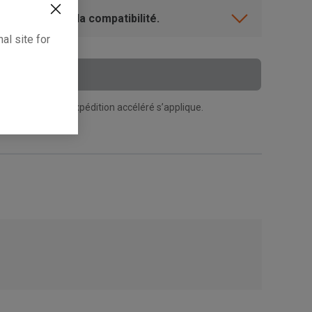
ent? Vérifiez la compatibilité.
al site for
 Au Panier
n supplément d’expédition accéléré s’applique.
, , ,
Obtenir une direction