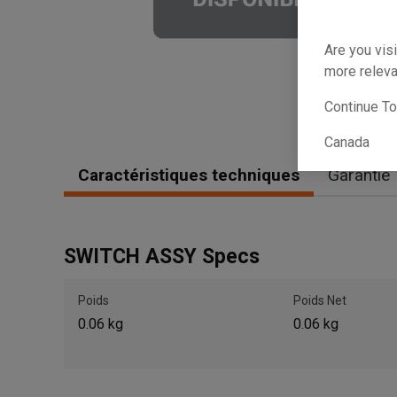
Are you visi
more releva
Continue T
Canada
Caractéristiques techniques
Garantie
SWITCH ASSY Specs
Poids
Poids Net
0.06 kg
0.06 kg