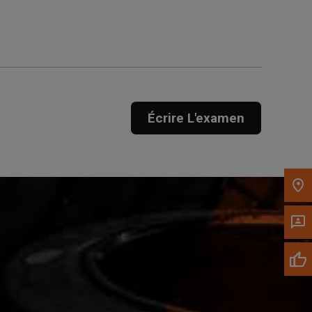
Appelez maintenant
Envoyez un message au
concessionnaire
Écrire L'examen
Écrivez-nous
Veuillez mettre à jour le code postal 'Livrer à'
dans le volet de navigation supérieur pour
rechercher un autre concessionnaire.