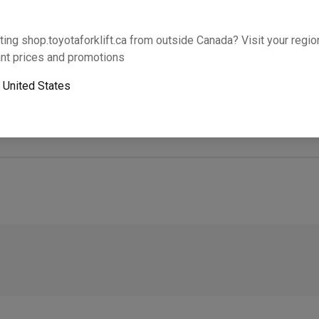
Cette partie s’adaptera-t-elle à votre équipem
ting shop.toyotaforklift.ca from outside Canada? Visit your region
nt prices and promotions
Ajouter
o
United States
Le ramassage le lendemain n’est pas disponible. U