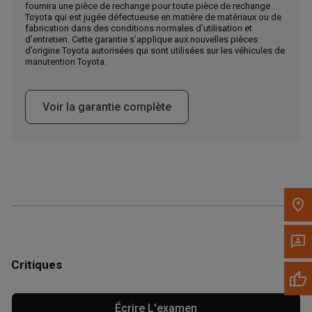
fournira une pièce de rechange pour toute pièce de rechange
Appelez maintenant
Toyota qui est jugée défectueuse en matière de matériaux ou de
fabrication dans des conditions normales d’utilisation et
d’entretien. Cette garantie s’applique aux nouvelles pièces
d’origine Toyota autorisées qui sont utilisées sur les véhicules de
Envoyez un message au concessionnaire
manutention Toyota.
Écrivez-nous
Voir la garantie complète
Veuillez mettre à jour le code postal 'Livrer à' dans le volet de
navigation supérieur pour rechercher un autre concessionnaire.
Critiques
Écrire L'examen