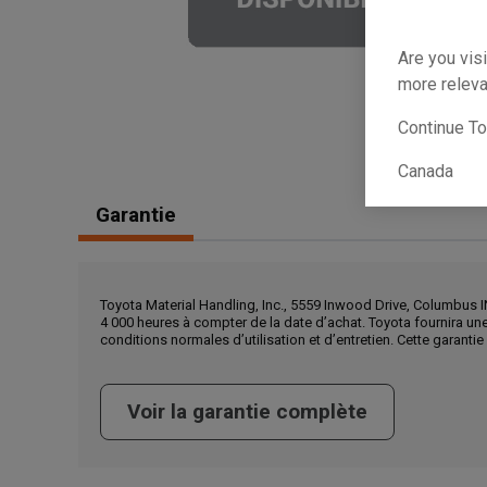
Are you visi
more releva
Continue T
Canada
Garantie
Toyota Material Handling, Inc., 5559 Inwood Drive, Columbus I
4 000 heures à compter de la date d’achat. Toyota fournira u
conditions normales d’utilisation et d’entretien. Cette garanti
Voir la garantie complète