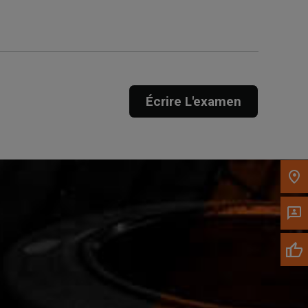
Appelez maintenant
Envoyez un message au
concessionnaire
Écrire L'examen
Écrivez-nous
Veuillez mettre à jour le code postal 'Livrer à'
dans le volet de navigation supérieur pour
rechercher un autre concessionnaire.