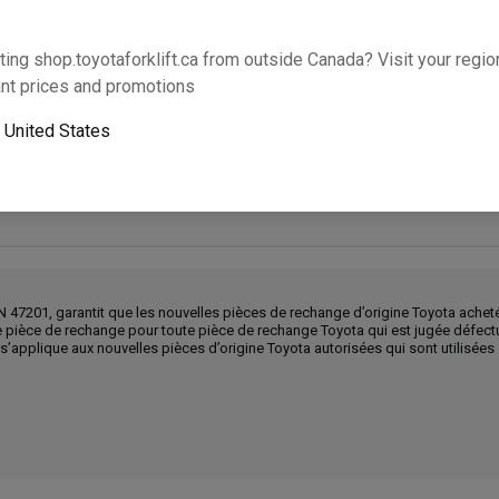
Cette partie s’adaptera-t-elle à votre équipem
ting shop.toyotaforklift.ca from outside Canada? Visit your region
nt prices and promotions
Ajouter
o
United States
Le ramassage le lendemain n’est pas disponible. U
N 47201, garantit que les nouvelles pièces de rechange d’origine Toyota achet
ne pièce de rechange pour toute pièce de rechange Toyota qui est jugée défec
e s’applique aux nouvelles pièces d’origine Toyota autorisées qui sont utilisée