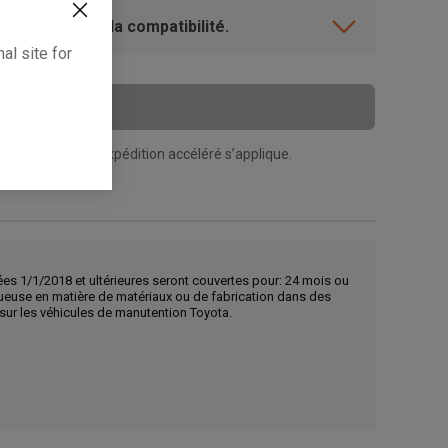
ent? Vérifiez la compatibilité.
al site for
 Au Panier
n supplément d’expédition accéléré s’applique.
ées 1/1/2018 et ultérieures seront couvertes pour: 24 mois ou
tueuse en matière de matériaux ou de fabrication dans des
s sur les véhicules de manutention Toyota.
, , ,
Obtenir une direction