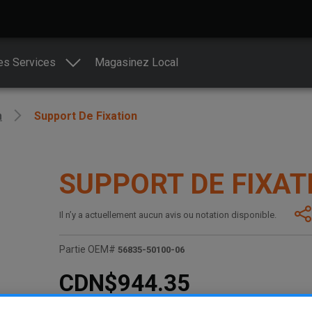
es Services
Magasinez Local
n
Support De Fixation
SUPPORT DE FIXAT
Il n’y a actuellement aucun avis ou notation disponible.
Partie OEM#
56835-50100-06
CDN$944.35