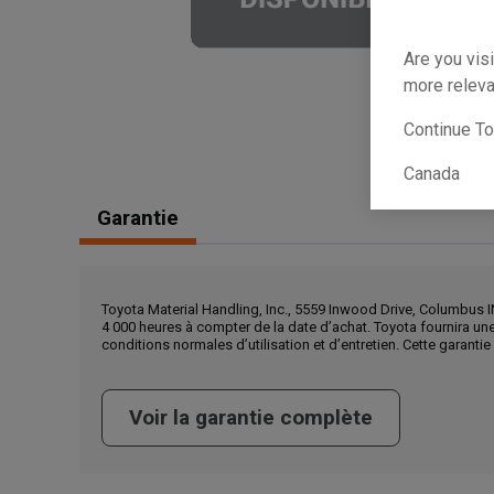
Are you visi
more releva
Continue T
Canada
Garantie
Toyota Material Handling, Inc., 5559 Inwood Drive, Columbus I
4 000 heures à compter de la date d’achat. Toyota fournira u
conditions normales d’utilisation et d’entretien. Cette garanti
Voir la garantie complète