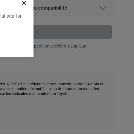
ent? Vérifiez la compatibilité.
al site for
 Au Panier
n supplément d’expédition accéléré s’applique.
ées 1/1/2018 et ultérieures seront couvertes pour: 24 mois ou
tueuse en matière de matériaux ou de fabrication dans des
s sur les véhicules de manutention Toyota.
, , ,
Obtenir une direction