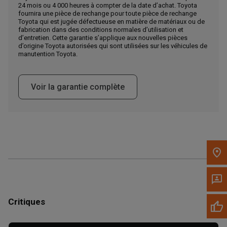
24 mois ou 4 000 heures à compter de la date d’achat. Toyota
Appelez maintenant
fournira une pièce de rechange pour toute pièce de rechange
Toyota qui est jugée défectueuse en matière de matériaux ou de
fabrication dans des conditions normales d’utilisation et
d’entretien. Cette garantie s’applique aux nouvelles pièces
Envoyez un message au concessionnaire
d’origine Toyota autorisées qui sont utilisées sur les véhicules de
Écrivez-nous
manutention Toyota.
Veuillez mettre à jour le code postal 'Livrer à' dans le volet de
Voir la garantie complète
navigation supérieur pour rechercher un autre concessionnaire.
Critiques