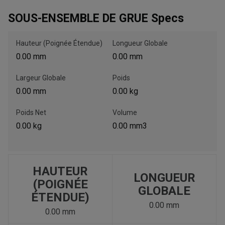
SOUS-ENSEMBLE DE GRUE Specs
, , ,
Hauteur (Poignée Étendue)
Longueur Globale
Obtenir une direction
0.00 mm
0.00 mm
Largeur Globale
Poids
Appelez maintenant
0.00 mm
0.00 kg
Envoyez un message au concessionnaire
Poids Net
Volume
Écrivez-nous
0.00 kg
0.00 mm3
Veuillez mettre à jour le code postal 'Livrer à' dans le volet de
navigation supérieur pour rechercher un autre concessionnaire.
HAUTEUR
LONGUEUR
(POIGNÉE
GLOBALE
ÉTENDUE)
0.00 mm
0.00 mm