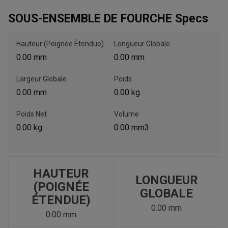
SOUS-ENSEMBLE DE FOURCHE Specs
, , ,
Hauteur (Poignée Étendue)
Longueur Globale
Obtenir une direction
0.00 mm
0.00 mm
Largeur Globale
Poids
Appelez maintenant
0.00 mm
0.00 kg
Envoyez un message au concessionnaire
Poids Net
Volume
Écrivez-nous
0.00 kg
0.00 mm3
Veuillez mettre à jour le code postal 'Livrer à' dans le volet de
navigation supérieur pour rechercher un autre concessionnaire.
HAUTEUR
LONGUEUR
(POIGNÉE
GLOBALE
ÉTENDUE)
0.00 mm
0.00 mm