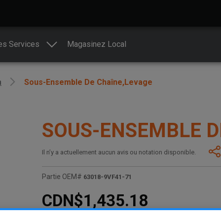
es Services
Magasinez Local
n
Sous-Ensemble De Chaîne,levage
SOUS-ENSEMBLE D
Il n’y a actuellement aucun avis ou notation disponible.
Partie OEM#
63018-9VF41-71
CDN$1,435.18