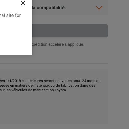
ent? Vérifiez la compatibilité.
al site for
 Au Panier
n supplément d’expédition accéléré s’applique.
ées 1/1/2018 et ultérieures seront couvertes pour: 24 mois ou
tueuse en matière de matériaux ou de fabrication dans des
s sur les véhicules de manutention Toyota.
, , ,
Obtenir une direction