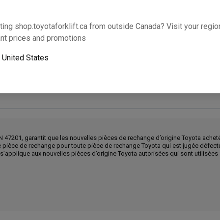
Cette partie s’adaptera-t-elle à votre équipem
ting shop.toyotaforklift.ca from outside Canada? Visit your region
nt prices and promotions
Ajouter
o
United States
Le ramassage le lendemain n’est pas disponible. U
N 47201, garantit que les nouvelles pièces de rechange d’origine Toyota achet
ne pièce de rechange pour toute pièce de rechange Toyota qui est jugée défec
e s’applique aux nouvelles pièces d’origine Toyota autorisées qui sont utilisée