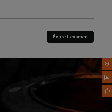
Appelez maintenant
Envoyez un message au
concessionnaire
Écrire L'examen
Écrivez-nous
Veuillez mettre à jour le code postal 'Livrer à'
dans le volet de navigation supérieur pour
rechercher un autre concessionnaire.