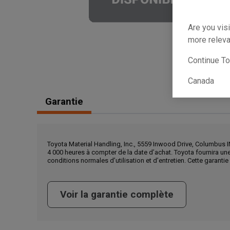
Are you visi
more releva
Continue T
Canada
Garantie
Toyota Material Handling, Inc., 5559 Inwood Drive, Columbus I
4 000 heures à compter de la date d’achat. Toyota fournira u
conditions normales d’utilisation et d’entretien. Cette garanti
Voir la garantie complète