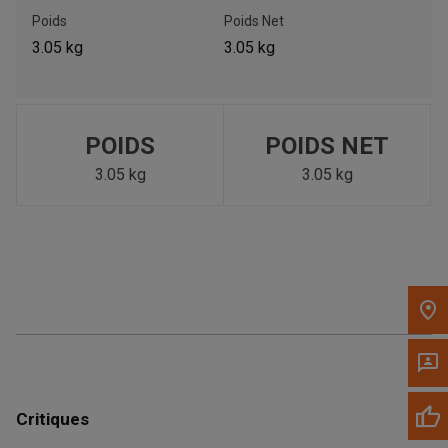
Poids
Poids Net
Appelez maintenant
3.05 kg
3.05 kg
Envoyez un message au concessionnaire
Écrivez-nous
POIDS
POIDS NET
3.05 kg
3.05 kg
Veuillez mettre à jour le code postal 'Livrer à' dans le volet de
navigation supérieur pour rechercher un autre concessionnaire.
Critiques