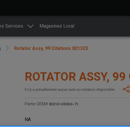
es Services
Magasinez Local
n
Rotator Assy, 99 Citations 821323
ROTATOR ASSY, 99
Il n’y a actuellement aucun avis ou notation disponible.
Partie OEM#
83210-UE0G6-71
NA