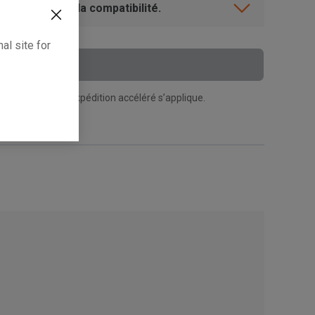
ent? Vérifiez la compatibilité.
al site for
 Au Panier
n supplément d’expédition accéléré s’applique.
, , ,