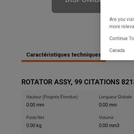
Are you visi
more releva
Continue T
Canada
Caractéristiques techniques
Garantie
ROTATOR ASSY, 99 CITATIONS 821
Hauteur (Poignée Étendue)
Longueur Globale
0.00 mm
0.00 mm
Poids Net
Volume
0.00 kg
0.00 mm3