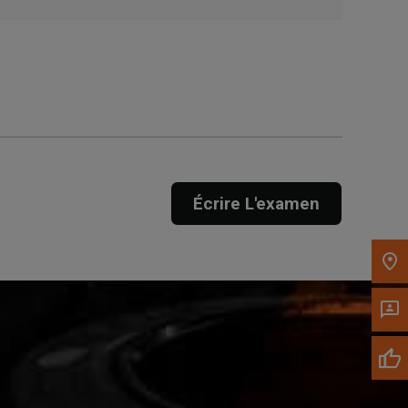
Obtenir une direction
Appelez maintenant
Envoyez un message au
concessionnaire
Écrivez-nous
Écrire L'examen
Veuillez mettre à jour le code postal 'Livrer à'
dans le volet de navigation supérieur pour
rechercher un autre concessionnaire.