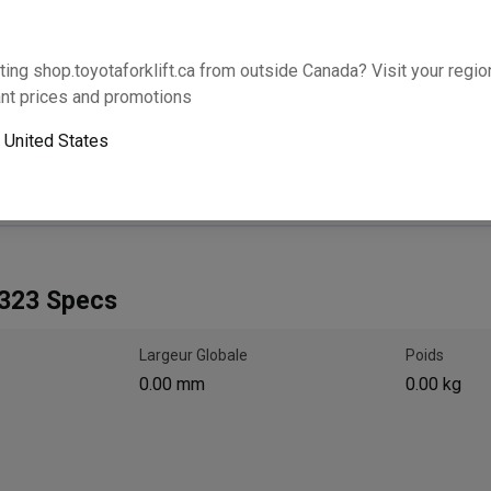
Cette partie s’adaptera-t-elle à votre équipem
ting shop.toyotaforklift.ca from outside Canada? Visit your region
nt prices and promotions
Ajouter
o
United States
Le ramassage le lendemain n’est pas disponible. U
323 Specs
Largeur Globale
Poids
0.00 mm
0.00 kg