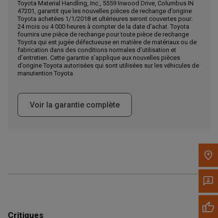
Toyota Material Handling, Inc., 5559 Inwood Drive, Columbus IN
47201, garantit que les nouvelles pièces de rechange d’origine
Appelez maintenant
Toyota achetées 1/1/2018 et ultérieures seront couvertes pour:
24 mois ou 4 000 heures à compter de la date d’achat. Toyota
fournira une pièce de rechange pour toute pièce de rechange
Toyota qui est jugée défectueuse en matière de matériaux ou de
Envoyez un message au concessionnaire
fabrication dans des conditions normales d’utilisation et
Écrivez-nous
d’entretien. Cette garantie s’applique aux nouvelles pièces
d’origine Toyota autorisées qui sont utilisées sur les véhicules de
manutention Toyota.
Veuillez mettre à jour le code postal 'Livrer à' dans le volet de
navigation supérieur pour rechercher un autre concessionnaire.
Voir la garantie complète
Critiques