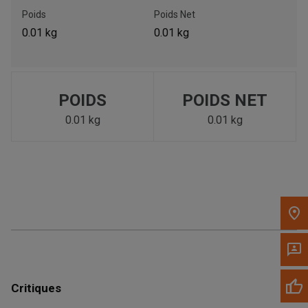
Poids
Poids Net
Appelez maintenant
0.01 kg
0.01 kg
Envoyez un message au concessionnaire
Écrivez-nous
POIDS
POIDS NET
0.01 kg
0.01 kg
Veuillez mettre à jour le code postal 'Livrer à' dans le volet de
navigation supérieur pour rechercher un autre concessionnaire.
Critiques