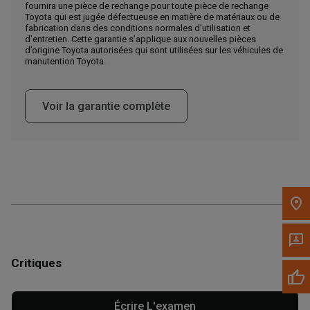
fournira une pièce de rechange pour toute pièce de rechange
Appelez maintenant
Toyota qui est jugée défectueuse en matière de matériaux ou de
fabrication dans des conditions normales d’utilisation et
d’entretien. Cette garantie s’applique aux nouvelles pièces
d’origine Toyota autorisées qui sont utilisées sur les véhicules de
Envoyez un message au concessionnaire
manutention Toyota.
Écrivez-nous
Voir la garantie complète
Veuillez mettre à jour le code postal 'Livrer à' dans le volet de
navigation supérieur pour rechercher un autre concessionnaire.
Critiques
Écrire L'examen