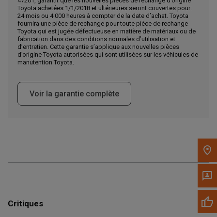
47201, garantit que les nouvelles pièces de rechange d’origine
Toyota achetées 1/1/2018 et ultérieures seront couvertes pour:
Appelez maintenant
24 mois ou 4 000 heures à compter de la date d’achat. Toyota
fournira une pièce de rechange pour toute pièce de rechange
Toyota qui est jugée défectueuse en matière de matériaux ou de
fabrication dans des conditions normales d’utilisation et
Envoyez un message au concessionnaire
d’entretien. Cette garantie s’applique aux nouvelles pièces
Écrivez-nous
d’origine Toyota autorisées qui sont utilisées sur les véhicules de
manutention Toyota.
Veuillez mettre à jour le code postal 'Livrer à' dans le volet de
navigation supérieur pour rechercher un autre concessionnaire.
Voir la garantie complète
Critiques