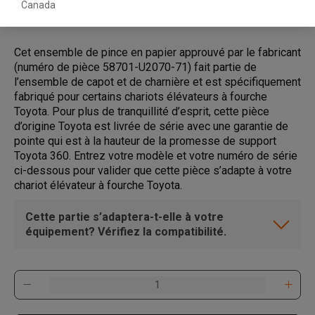
Canada
Cet ensemble de pince en papier approuvé par le fabricant
(numéro de pièce 58701-U2070-71) fait partie de
l’ensemble de capot et de charnière et est spécifiquement
fabriqué pour certains chariots élévateurs à fourche
Toyota. Pour plus de tranquillité d’esprit, cette pièce
d’origine Toyota est livrée de série avec une garantie de
pointe qui est à la hauteur de la promesse de support
Toyota 360. Entrez votre modèle et votre numéro de série
ci-dessous pour valider que cette pièce s’adapte à votre
chariot élévateur à fourche Toyota.
Cette partie s’adaptera-t-elle à votre
équipement? Vérifiez la compatibilité.