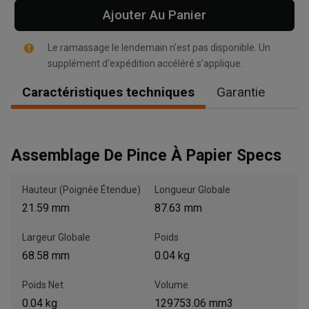
Ajouter Au Panier
Le ramassage le lendemain n’est pas disponible. Un
supplément d’expédition accéléré s’applique.
Caractéristiques techniques
Garantie
, , ,
Obtenir une direction
Assemblage De Pince À Papier Specs
Appelez maintenant
Hauteur (Poignée Étendue)
Longueur Globale
Envoyez un message au concessionnaire
21.59 mm
87.63 mm
Écrivez-nous
Largeur Globale
Poids
Veuillez mettre à jour le code postal 'Livrer à' dans le volet de
68.58 mm
0.04 kg
navigation supérieur pour rechercher un autre concessionnaire.
Poids Net
Volume
0.04 kg
129753.06 mm3