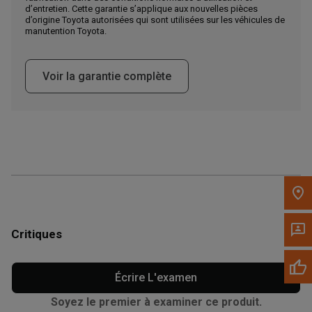
Appelez maintenant
d’entretien. Cette garantie s’applique aux nouvelles pièces
d’origine Toyota autorisées qui sont utilisées sur les véhicules de
manutention Toyota.
Envoyez un message au concessionnaire
Écrivez-nous
Voir la garantie complète
Veuillez mettre à jour le code postal 'Livrer à' dans le volet de
navigation supérieur pour rechercher un autre concessionnaire.
Critiques
Écrire L'examen
Soyez le premier à examiner ce produit.