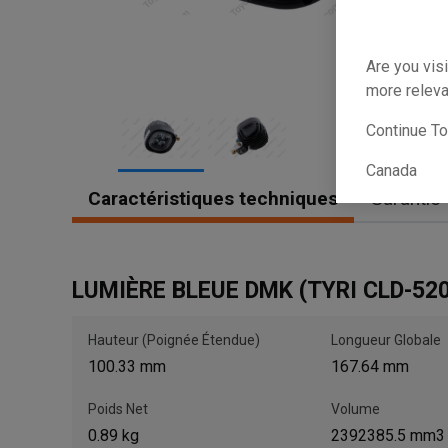
Are you visi
more releva
Continue T
Canada
Item
Caractéristiques techniques
Garantie
1
of
2
LUMIÈRE BLEUE DMK (TYRI CLD-520
Hauteur (Poignée Étendue)
Longueur Globale
100.33 mm
167.64 mm
Poids Net
Volume
0.89 kg
2392385.5 mm3