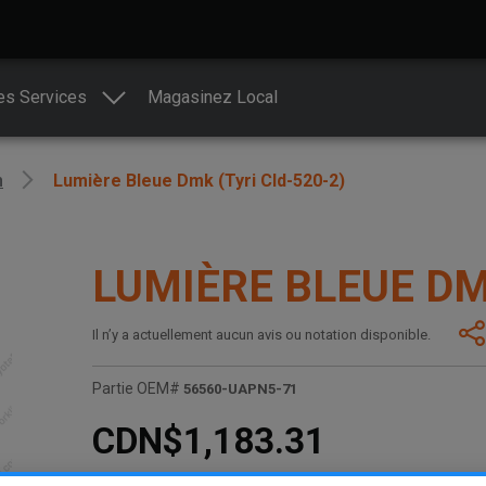
es Services
Magasinez Local
n
Lumière Bleue Dmk (Tyri Cld-520-2)
LUMIÈRE BLEUE DM
Il n’y a actuellement aucun avis ou notation disponible.
Partie OEM#
56560-UAPN5-71
CDN$1,183.31