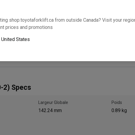
Cette partie s’adaptera-t-elle à votre équipem
ting shop.toyotaforklift.ca from outside Canada? Visit your region
nt prices and promotions
o
United States
Le ramassage le lendemain n’est pas disponible. U
-2) Specs
Largeur Globale
Poids
142.24 mm
0.89 kg