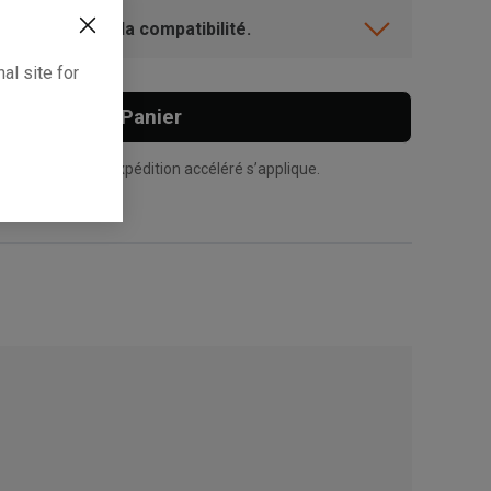
ent? Vérifiez la compatibilité.
al site for
Ajouter Au Panier
n supplément d’expédition accéléré s’applique.
, , ,