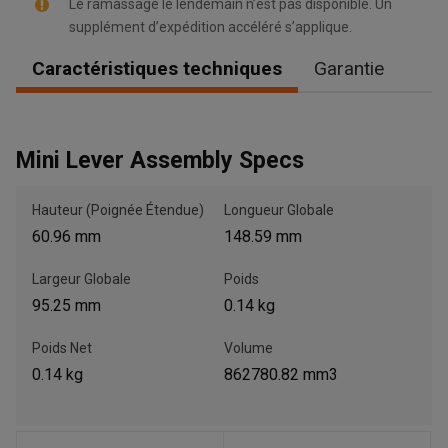
Le ramassage le lendemain n’est pas disponible. Un
supplément d’expédition accéléré s’applique.
Caractéristiques techniques
Garantie
, , ,
Obtenir une direction
Mini Lever Assembly Specs
Appelez maintenant
Hauteur (Poignée Étendue)
Longueur Globale
60.96 mm
148.59 mm
Envoyez un message au concessionnaire
Largeur Globale
Poids
Écrivez-nous
95.25 mm
0.14 kg
Poids Net
Volume
Veuillez mettre à jour le code postal 'Livrer à' dans le volet de
navigation supérieur pour rechercher un autre concessionnaire.
0.14 kg
862780.82 mm3