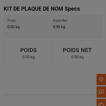
KIT DE PLAQUE DE NOM Specs
Appelez maintenant
Poids
Poids Net
Envoyez un message au concessionnaire
0.00 kg
0.00 kg
Écrivez-nous
Veuillez mettre à jour le code postal 'Livrer à' dans le volet de
POIDS
POIDS NET
navigation supérieur pour rechercher un autre concessionnaire.
0.00 kg
0.00 kg