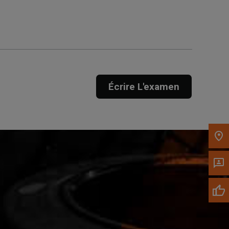
Appelez maintenant
Envoyez un message au
concessionnaire
Écrire L'examen
Écrivez-nous
Veuillez mettre à jour le code postal 'Livrer à'
dans le volet de navigation supérieur pour
rechercher un autre concessionnaire.