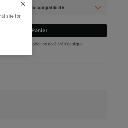
ent? Vérifiez la compatibilité.
al site for
Ajouter Au Panier
n supplément d’expédition accéléré s’applique.
, , ,
Obtenir une direction