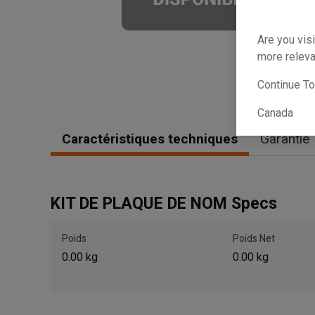
Are you visi
more releva
Continue T
Canada
Caractéristiques techniques
Garantie
KIT DE PLAQUE DE NOM Specs
Poids
Poids Net
0.00 kg
0.00 kg