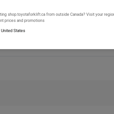
Cette partie s’adaptera-t-elle à votre équipem
ting shop.toyotaforklift.ca from outside Canada? Visit your region
nt prices and promotions
o
United States
Le ramassage le lendemain n’est pas disponible. U