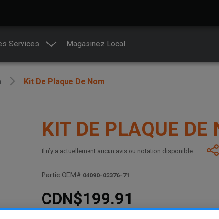
es Services
Magasinez Local
n
Kit De Plaque De Nom
KIT DE PLAQUE DE
Il n’y a actuellement aucun avis ou notation disponible.
Partie OEM#
04090-03376-71
CDN$199.91