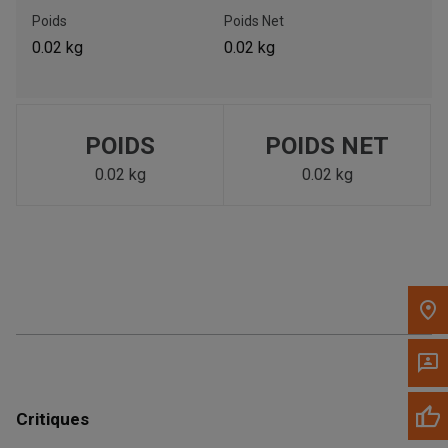
Poids
Poids Net
Appelez maintenant
0.02 kg
0.02 kg
Envoyez un message au concessionnaire
Écrivez-nous
POIDS
POIDS NET
0.02 kg
0.02 kg
Veuillez mettre à jour le code postal 'Livrer à' dans le volet de
navigation supérieur pour rechercher un autre concessionnaire.
Critiques