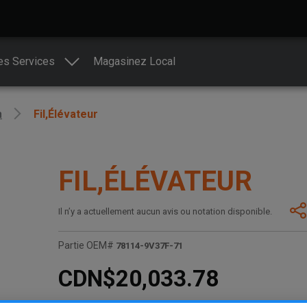
es Services
Magasinez Local
n
Fil,élévateur
FIL,ÉLÉVATEUR
Il n’y a actuellement aucun avis ou notation disponible.
Partie OEM#
78114-9V37F-71
CDN$20,033.78
S.O.