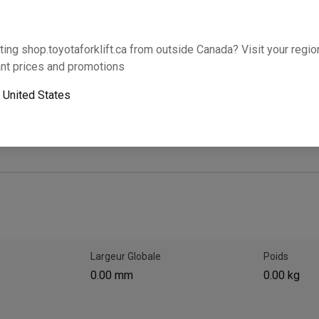
Cette partie s’adaptera-t-elle à votre équipem
ting shop.toyotaforklift.ca from outside Canada? Visit your region
nt prices and promotions
o
United States
Le ramassage le lendemain n’est pas disponible. U
Largeur Globale
Poids
0.00 mm
0.00 kg