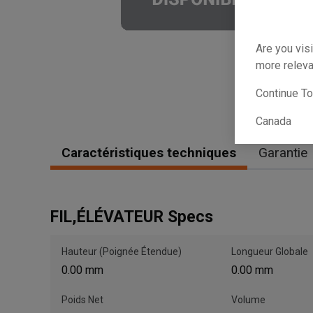
Are you visi
more releva
Continue T
Canada
Caractéristiques techniques
Garantie
FIL,ÉLÉVATEUR Specs
Hauteur (Poignée Étendue)
Longueur Globale
0.00 mm
0.00 mm
Poids Net
Volume