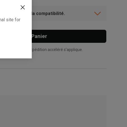
ent? Vérifiez la compatibilité.
al site for
Ajouter Au Panier
n supplément d’expédition accéléré s’applique.