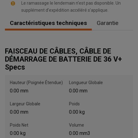
Le ramassage le lendemain n’est pas disponible. Un
supplément d’expédition accéléré s’applique.
Caractéristiques techniques
Garantie
, , ,
FAISCEAU DE CÂBLES, CÂBLE DE
Obtenir une direction
DÉMARRAGE DE BATTERIE DE 36 V+
Specs
Appelez maintenant
Hauteur (Poignée Étendue)
Longueur Globale
Envoyez un message au concessionnaire
0.00 mm
0.00 mm
Écrivez-nous
Largeur Globale
Poids
0.00 mm
0.00 kg
Veuillez mettre à jour le code postal 'Livrer à' dans le volet de
navigation supérieur pour rechercher un autre concessionnaire.
Poids Net
Volume
0.00 kg
0.00 mm3