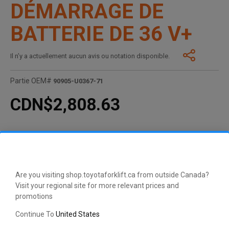
DÉMARRAGE DE
BATTERIE DE 36 V+
Il n’y a actuellement aucun avis ou notation disponible.
Partie OEM#
90905-U0367-71
CDN$2,808.63
Are you visiting shop.toyotaforklift.ca from outside Canada?
Visit your regional site for more relevant prices and
promotions
Continue To
United States