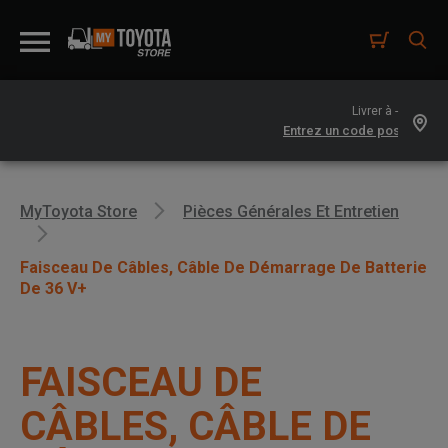
Livrer à -
MyToyota Store
Pièces Générales Et Entretien
Faisceau De Câbles, Câble De Démarrage De Batterie
De 36 V+
FAISCEAU DE
CÂBLES, CÂBLE DE