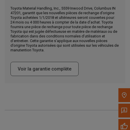
Toyota Material Handling, Inc., 5559 Inwood Drive, Columbus IN
Appelez maintenant
47201, garantit que les nouvelles pièces de rechange d’origine
Toyota achetées 1/1/2018 et ultérieures seront couvertes pour:
24 mois ou 4 000 heures à compter de la date d’achat. Toyota
fournira une pièce de rechange pour toute pièce de rechange
Envoyez un message au concessionnaire
Toyota qui est jugée défectueuse en matière de matériaux ou de
fabrication dans des conditions normales d’utilisation et
Écrivez-nous
d’entretien. Cette garantie s’applique aux nouvelles pièces
d’origine Toyota autorisées qui sont utilisées sur les véhicules de
manutention Toyota.
Veuillez mettre à jour le code postal 'Livrer à' dans le volet de
navigation supérieur pour rechercher un autre concessionnaire.
Voir la garantie complète