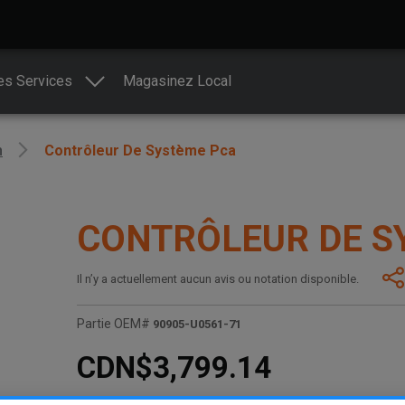
es Services
Magasinez Local
n
Contrôleur De Système Pca
CONTRÔLEUR DE S
Il n’y a actuellement aucun avis ou notation disponible.
Partie OEM#
90905-U0561-71
CDN$3,799.14
S.O.