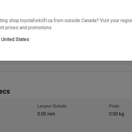
Cette partie s’adaptera-t-elle à votre équipem
ting shop.toyotaforklift.ca from outside Canada? Visit your region
nt prices and promotions
o
United States
Le ramassage le lendemain n’est pas disponible. U
ecs
Largeur Globale
Poids
0.00 mm
0.00 kg