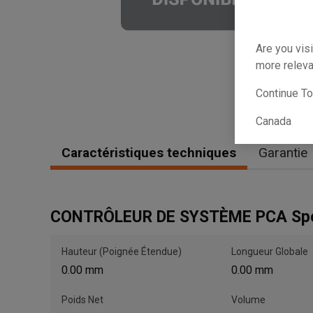
Are you visi
more releva
Continue T
Canada
Caractéristiques techniques
Garantie
CONTRÔLEUR DE SYSTÈME PCA Sp
Hauteur (Poignée Étendue)
Longueur Globale
0.00 mm
0.00 mm
Poids Net
Volume