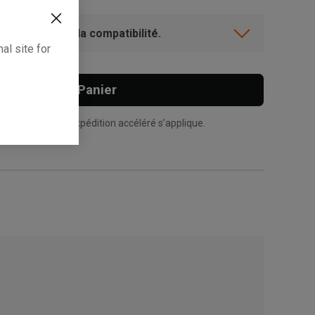
ent? Vérifiez la compatibilité.
al site for
Ajouter Au Panier
n supplément d’expédition accéléré s’applique.