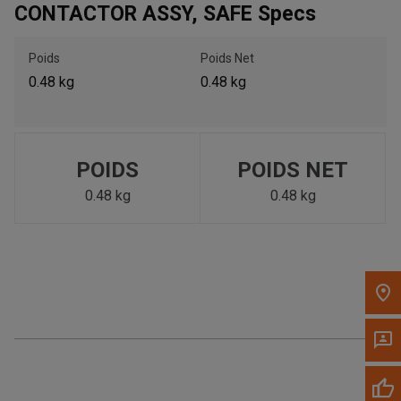
CONTACTOR ASSY, SAFE Specs
Appelez maintenant
Poids
Poids Net
0.48 kg
0.48 kg
Envoyez un message au concessionnaire
Écrivez-nous
POIDS
POIDS NET
Veuillez mettre à jour le code postal 'Livrer à' dans le volet de
navigation supérieur pour rechercher un autre concessionnaire.
0.48 kg
0.48 kg