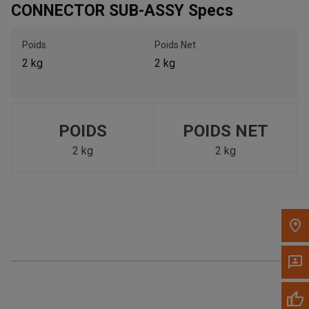
CONNECTOR SUB-ASSY Specs
Appelez maintenant
Poids
Poids Net
2 kg
2 kg
Envoyez un message au concessionnaire
Écrivez-nous
POIDS
POIDS NET
Veuillez mettre à jour le code postal 'Livrer à' dans le volet de
navigation supérieur pour rechercher un autre concessionnaire.
2 kg
2 kg