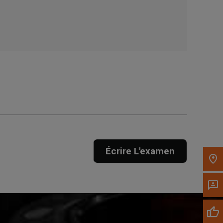
, , ,
Obtenir une direction
Appelez maintenant
Envoyez un message au
concessionnaire
Écrivez-nous
Veuillez mettre à jour le code postal 'Livrer à'
dans le volet de navigation supérieur pour
Écrire L'examen
rechercher un autre concessionnaire.