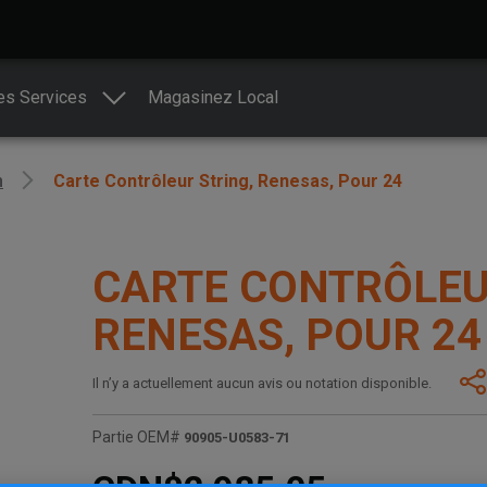
es Services
Magasinez Local
n
Carte Contrôleur String, Renesas, Pour 24
CARTE CONTRÔLEU
RENESAS, POUR 24
Il n’y a actuellement aucun avis ou notation disponible.
Partie OEM#
90905-U0583-71