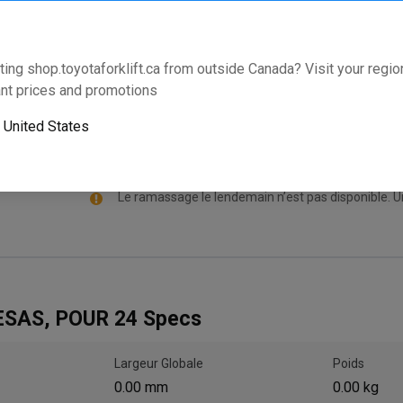
CDN$2,985.05
S.O.
ting shop.toyotaforklift.ca from outside Canada? Visit your region
Cette partie s’adaptera-t-elle à votre équipem
nt prices and promotions
o
United States
Le ramassage le lendemain n’est pas disponible. U
SAS, POUR 24 Specs
Largeur Globale
Poids
0.00 mm
0.00 kg