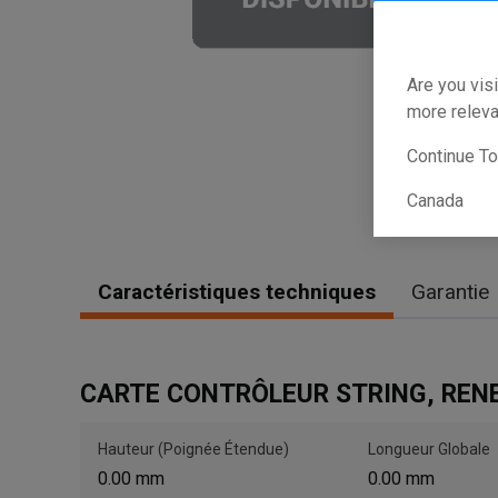
Are you visi
more releva
Continue T
Canada
Caractéristiques techniques
Garantie
CARTE CONTRÔLEUR STRING, RENE
Hauteur (Poignée Étendue)
Longueur Globale
0.00 mm
0.00 mm