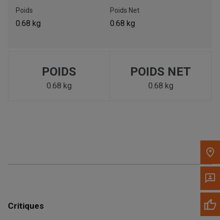
Poids
Poids Net
Appelez maintenant
0.68 kg
0.68 kg
Envoyez un message au concessionnaire
Écrivez-nous
POIDS
POIDS NET
0.68 kg
0.68 kg
Veuillez mettre à jour le code postal 'Livrer à' dans le volet de
navigation supérieur pour rechercher un autre concessionnaire.
Critiques