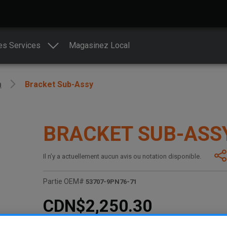
es Services
Magasinez Local
n
Bracket Sub-Assy
BRACKET SUB-ASS
Il n’y a actuellement aucun avis ou notation disponible.
Partie OEM#
53707-9PN76-71
CDN$2,250.30