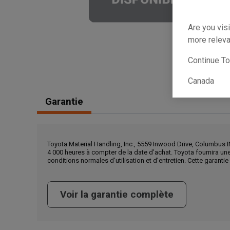
Are you visi
more releva
Continue T
Canada
Garantie
Toyota Material Handling, Inc., 5559 Inwood Drive, Columbus I
4 000 heures à compter de la date d’achat. Toyota fournira u
conditions normales d’utilisation et d’entretien. Cette garanti
Voir la garantie complète