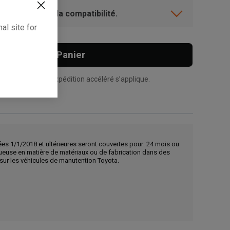
ent? Vérifiez la compatibilité.
al site for
Ajouter Au Panier
n supplément d’expédition accéléré s’applique.
ées 1/1/2018 et ultérieures seront couvertes pour: 24 mois ou
tueuse en matière de matériaux ou de fabrication dans des
s sur les véhicules de manutention Toyota.
, , ,
Obtenir une direction