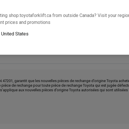
Cette partie s’adaptera-t-elle à votre équipem
ting shop.toyotaforklift.ca from outside Canada? Visit your region
nt prices and promotions
o
United States
Le ramassage le lendemain n’est pas disponible. U
N 47201, garantit que les nouvelles pièces de rechange d’origine Toyota achet
ne pièce de rechange pour toute pièce de rechange Toyota qui est jugée défec
e s’applique aux nouvelles pièces d’origine Toyota autorisées qui sont utilisée