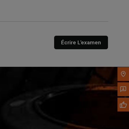
Appelez maintenant
Envoyez un message au
concessionnaire
Écrire L'examen
Écrivez-nous
Veuillez mettre à jour le code postal 'Livrer à'
dans le volet de navigation supérieur pour
rechercher un autre concessionnaire.