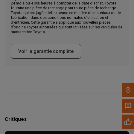
24 mois ou 4 000 heures à compter de la date d’achat. Toyota
Appelez maintenant
fournira une pièce de rechange pour toute pièce de rechange
Toyota qui est jugée défectueuse en matière de matériaux ou de
fabrication dans des conditions normales d’utilisation et
d’entretien. Cette garantie s’applique aux nouvelles pièces
Envoyez un message au concessionnaire
d’origine Toyota autorisées qui sont utilisées sur les véhicules de
Écrivez-nous
manutention Toyota.
Veuillez mettre à jour le code postal 'Livrer à' dans le volet de
Voir la garantie complète
navigation supérieur pour rechercher un autre concessionnaire.
Critiques