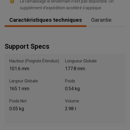
Le ramassage le lendemain n’est pas disponible. Un
supplément d’expédition accéléré s’applique.
Caractéristiques techniques
Garantie
, , ,
Obtenir une direction
Support Specs
Appelez maintenant
Hauteur (Poignée Étendue)
Longueur Globale
101.6 mm
177.8 mm
Envoyez un message au concessionnaire
Largeur Globale
Poids
Écrivez-nous
165.1 mm
0.54 kg
Poids Net
Volume
Veuillez mettre à jour le code postal 'Livrer à' dans le volet de
navigation supérieur pour rechercher un autre concessionnaire.
0.05 kg
2.98 l