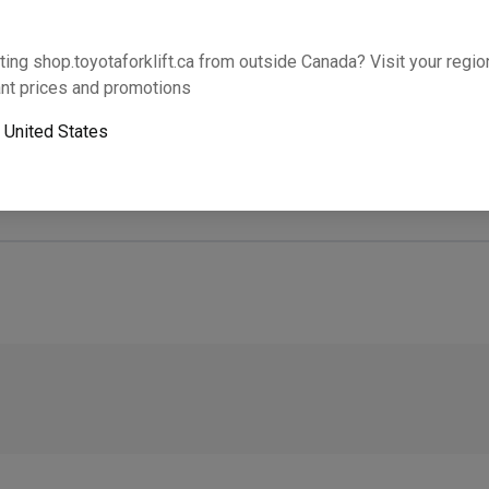
Cette partie s’adaptera-t-elle à votre équipem
ting shop.toyotaforklift.ca from outside Canada? Visit your region
nt prices and promotions
o
United States
Le ramassage le lendemain n’est pas disponible. U