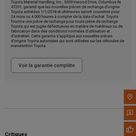
Toyota Material Handling, Inc., 5559 Inwood Drive, Columbus IN
47201, garantit que les nouvelles pièces de rechange d’origine
Appelez maintenant
Toyota achetées 1/1/2018 et ultérieures seront couvertes pour:
24 mois ou 4 000 heures à compter de la date d’achat. Toyota
fournira une pièce de rechange pour toute pièce de rechange
Toyota qui est jugée défectueuse en matière de matériaux ou de
Envoyez un message au concessionnaire
fabrication dans des conditions normales d’utilisation et
Écrivez-nous
d’entretien. Cette garantie s’applique aux nouvelles pièces
d’origine Toyota autorisées qui sont utilisées sur les véhicules de
manutention Toyota.
Veuillez mettre à jour le code postal 'Livrer à' dans le volet de
navigation supérieur pour rechercher un autre concessionnaire.
Voir la garantie complète
Critiques