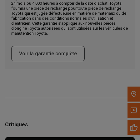
24 mois ou 4 000 heures à compter de la date d’achat. Toyota
Appelez maintenant
fournira une pièce de rechange pour toute pièce de rechange
Toyota qui est jugée défectueuse en matière de matériaux ou de
fabrication dans des conditions normales d’utilisation et
d’entretien. Cette garantie s’applique aux nouvelles pièces
Envoyez un message au concessionnaire
d’origine Toyota autorisées qui sont utilisées sur les véhicules de
Écrivez-nous
manutention Toyota.
Veuillez mettre à jour le code postal 'Livrer à' dans le volet de
Voir la garantie complète
navigation supérieur pour rechercher un autre concessionnaire.
Critiques