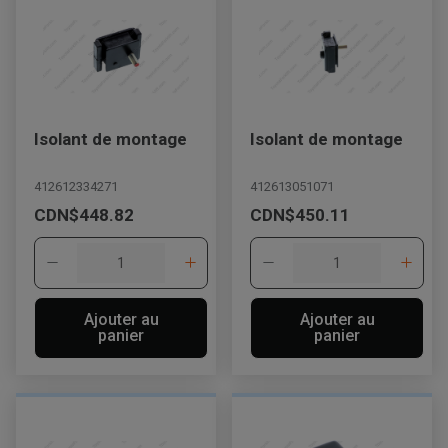
Appelez maintenant
Envoyez un message au concessionnaire
Écrivez-nous
Isolant de montage
Isolant de montage
Veuillez mettre à jour le code postal 'Livrer à' dans le volet de
412612334271
412613051071
navigation supérieur pour rechercher un autre concessionnaire.
CDN$448.82
CDN$450.11
Ajouter au
Ajouter au
panier
panier