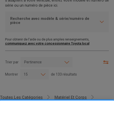
s’adaptent à votre véhicule, entrez votre modèle et numéro de
série ou un numéro de pièce ici.
Recherche avec modèle & série/numéro de
pièce
Pour obtenir de l’aide ou de plus amples renseignements,
communiquez avec votre concessionnaire Toyota local
Trier par
Montrer
de
133
résultats
Toutes Les Catégories
Matériel Et Corps
Supports