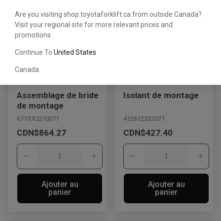
Are you visiting shop.toyotaforklift.ca from outside Canada?
Visit your regional site for more relevant prices and
promotions
Continue To
United States
Canada
Assemblage de bride
Isolant de montage
de montage
67157U210071
412612332071
CDN$864.27
CDN$427.40
Ajouter au
Ajouter au
panier
panier