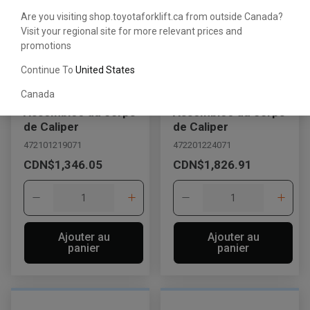
Are you visiting shop.toyotaforklift.ca from outside Canada?
Visit your regional site for more relevant prices and
promotions
Continue To
United States
Canada
Assemblée du corps
Assemblée du corps
de Caliper
de Caliper
472101219071
472201224071
CDN$1,346.05
CDN$1,826.91
Ajouter au
Ajouter au
panier
panier