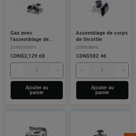
Appelez maintenant
Envoyez un message au concessionnaire
Gaz avec
Assemblage de corps
Écrivez-nous
l’assemblage de
de throttle
carrosserie de
22030U333071
22030UB010
moteur
Veuillez mettre à jour le code postal 'Livrer à' dans le volet de
CDN$2,129.68
CDN$582.46
navigation supérieur pour rechercher un autre concessionnaire.
Ajouter au
Ajouter au
panier
panier