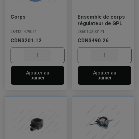
Corps
Ensemble de corps
régulateur de GPL
234124479071
23601U200171
CDN$201.12
CDN$490.26
Ajouter au
Ajouter au
panier
panier