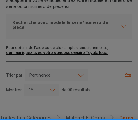
s’adaptent à votre véhicule, entrez votre modèle et numéro de
série ou un numéro de pièce ici.
Recherche avec modèle & série/numéro de
pièce
Pour obtenir de l’aide ou de plus amples renseignements,
communiquez avec votre concessionnaire Toyota local
Trier par
Montrer
de
90
résultats
Toutes Les Catégories
Matériel Et Corps
Corps