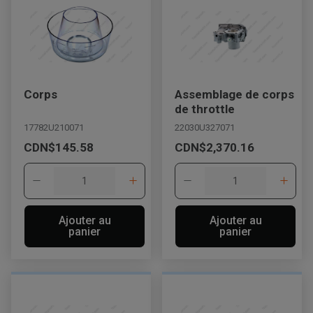
Corps
Assemblage de corps
de throttle
17782U210071
22030U327071
CDN$145.58
CDN$2,370.16
Ajouter au
Ajouter au
panier
panier
, , ,
Obtenir une direction