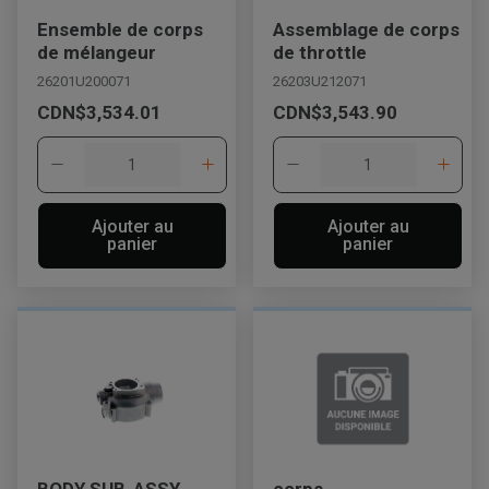
Ensemble de corps
Assemblage de corps
de mélangeur
de throttle
26201U200071
26203U212071
CDN$3,534.01
CDN$3,543.90
Ajouter au
Ajouter au
panier
panier
BODY SUB-ASSY,
corps