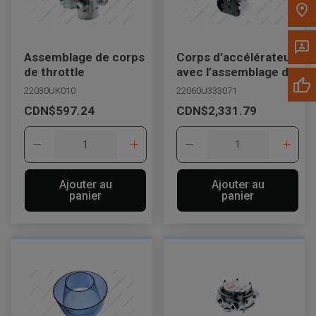
Assemblage de corps
Corps d’accélérateur
de throttle
avec l’assemblage de
moteur
22030UK010
22060U333071
CDN$597.24
CDN$2,331.79
Ajouter au
Ajouter au
panier
panier