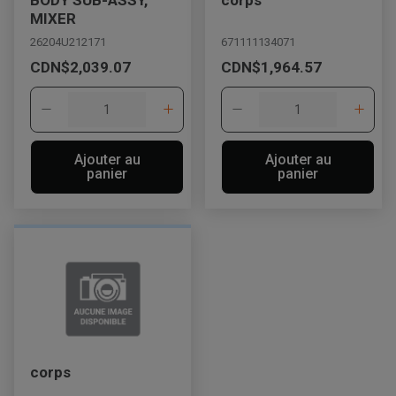
MIXER
26204U212171
671111134071
CDN$2,039.07
CDN$1,964.57
Ajouter au
Ajouter au
panier
panier
corps